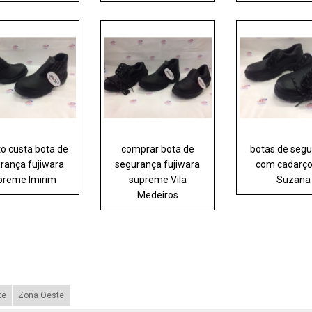
o custa bota de
comprar bota de
botas de seg
rança fujiwara
segurança fujiwara
com cadarço
preme Imirim
supreme Vila
Suzana
Medeiros
te
Zona Oeste