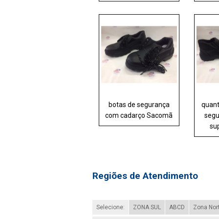
botas de segurança
quant
com cadarço Sacomã
segu
su
Regiões de Atendimento
Selecione:
ZONA SUL
ABCD
Zona Nor