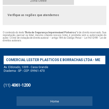
Zona Oeste
Verifique as regiões que atendemos
O conteúdo do texto "
Bota de Segurança Impermeável Pinheiros
" é de direito reservado. Sua
reprodução, parcial ou total, mesmo citando nossos links, é proibida sem a autorização do
autor. Crime de violação de direito autoral – artigo 184 do Código Penal –
Lei 9610/98 - Lei de
direitos autorais
.
COMERCIAL LESTER PLASTICOS E BORRACHAS LTDA - ME
Av. Eldorado, 1009 - Casa Grande
Diadema - SP - CEP: 09961-470
4061-1200
(11)
Home