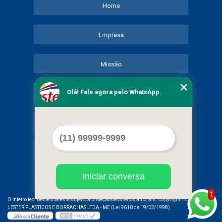
Home
Empresa
Missão
Olá! Fale agora pelo WhatsApp.
Serviços
Contato
Mapa do site
Iniciar conversa
1
©
O inteiro teor deste site está sujeito à proteção de direitos autorais. Copyright
COMERCIAL
LESTER PLASTICOS E BORRACHAS LTDA - ME (Lei 9610 de 19/02/1998)