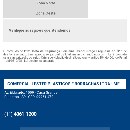
Zona Norte
Zona Oeste
Verifique as regiões que atendemos
O conteúdo do texto "
Bota de Segurança Feminina Bracol Preço Freguesia do Ó
" é de
direito reservado. Sua reprodução, parcial ou total, mesmo citando nossos links, é proibida
sem a autorização do autor. Crime de violação de direito autoral – artigo 184 do Código Penal
–
Lei 9610/98 - Lei de direitos autorais
.
COMERCIAL LESTER PLASTICOS E BORRACHAS LTDA - ME
Av. Eldorado, 1009 - Casa Grande
Diadema - SP - CEP: 09961-470
4061-1200
(11)