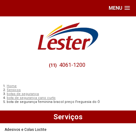
MENU
4061-1200
(11)
Home
Serviços
botas de segurança
bota de segurança cano curto
bota de segurança feminina bracol preço Freguesia do Ó
Serviços
Adesivos e Colas Loctite