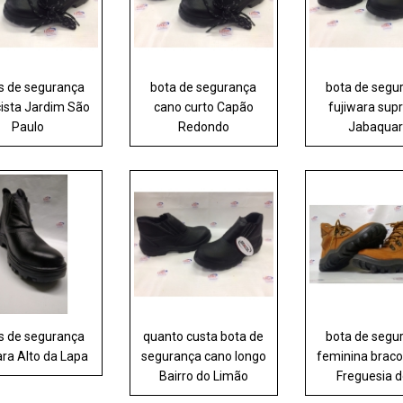
s de segurança
bota de segurança
bota de segu
cista Jardim São
cano curto Capão
fujiwara su
Paulo
Redondo
Jabaqua
s de segurança
quanto custa bota de
bota de segu
ara Alto da Lapa
segurança cano longo
feminina braco
Bairro do Limão
Freguesia 