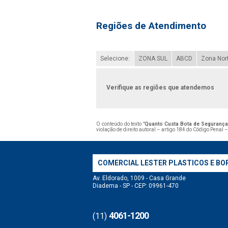
Regiões de Atendimento
Selecione:
ZONA SUL
ABCD
Zona Nor
Verifique as regiões que atendemos
O conteúdo do texto "
Quanto Custa Bota de Segurança 
violação de direito autoral – artigo 184 do Código Penal 
COMERCIAL LESTER PLASTICOS E BO
Av. Eldorado, 1009 - Casa Grande
Diadema - SP - CEP: 09961-470
4061-1200
(11)