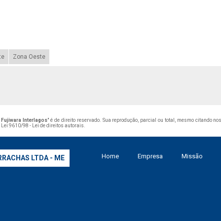
te
Zona Oeste
Fujiwara Interlagos
" é de direito reservado. Sua reprodução, parcial ou total, mesmo citando no
–
Lei 9610/98 - Lei de direitos autorais
.
Home
Empresa
Missão
RRACHAS LTDA - ME