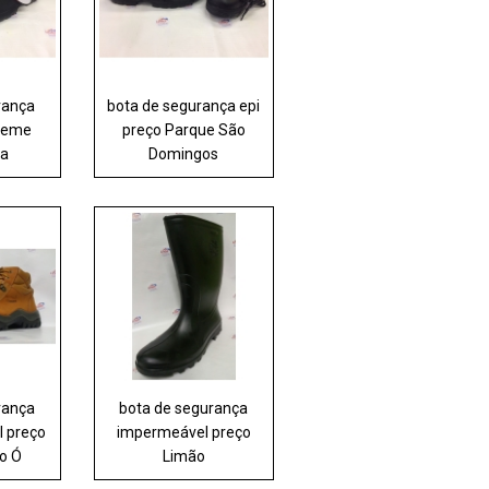
rança
bota de segurança epi
preme
preço Parque São
ra
Domingos
rança
bota de segurança
l preço
impermeável preço
do Ó
Limão