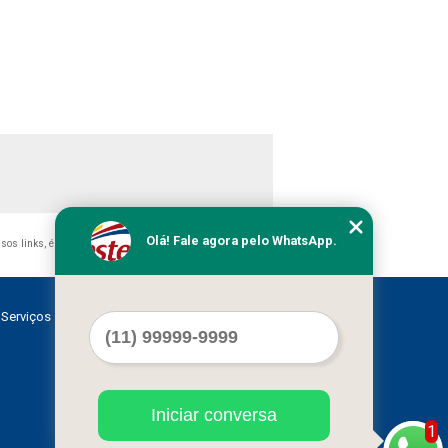
Olá! Fale agora pelo WhatsApp.
ssos links, é proibida sem a autorização do autor. Crime de
Serviços
Contato
Mapa do site
Iniciar conversa
1