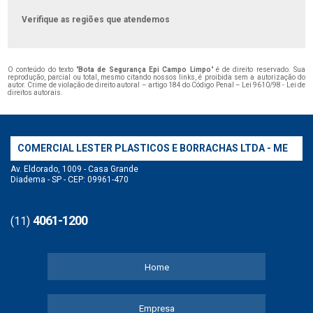
Verifique as regiões que atendemos
O conteúdo do texto "
Bota de Segurança Epi Campo Limpo
" é de direito reservado. Sua
reprodução, parcial ou total, mesmo citando nossos links, é proibida sem a autorização do
autor. Crime de violação de direito autoral – artigo 184 do Código Penal –
Lei 9610/98 - Lei de
direitos autorais
.
COMERCIAL LESTER PLASTICOS E BORRACHAS LTDA - ME
Av. Eldorado, 1009 - Casa Grande
Diadema - SP - CEP: 09961-470
4061-1200
(11)
Home
Empresa