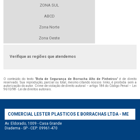
ZONA SUL
ABCD
Zona Norte
Zona Oeste
Verifique as regiões que atendemos
O conteúdo do texto "
Bota de Segurança de Borracha Alto de Pinheiros
" é de direito
reservado. Sua reprodução, parcial ou total, mesmo citando nossos links, é proibida sem a
autorização do autor. Crime de violação de direito autoral – artigo 184 do Código Penal –
Lei
9610/98 - Lei de direitos autorais
.
COMERCIAL LESTER PLASTICOS E BORRACHAS LTDA - ME
Av. Eldorado, 1009 - Casa Grande
Diadema - SP - CEP: 09961-470