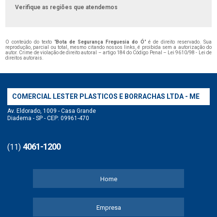
Verifique as regiões que atendemos
O conteúdo do texto "
Bota de Segurança Freguesia do Ó
" é de direito reservado. Sua
reprodução, parcial ou total, mesmo citando nossos links, é proibida sem a autorização do
autor. Crime de violação de direito autoral – artigo 184 do Código Penal –
Lei 9610/98 - Lei de
direitos autorais
.
COMERCIAL LESTER PLASTICOS E BORRACHAS LTDA - ME
Av. Eldorado, 1009 - Casa Grande
Diadema - SP - CEP: 09961-470
4061-1200
(11)
Home
Empresa