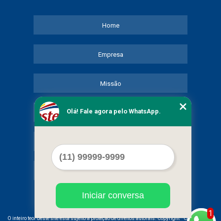
Home
Empresa
Missão
Olá! Fale agora pelo WhatsApp.
Serviços
Contato
Mapa do site
Iniciar conversa
1
©
O inteiro teor deste site está sujeito à proteção de direitos autorais. Copyright
COMERCIAL