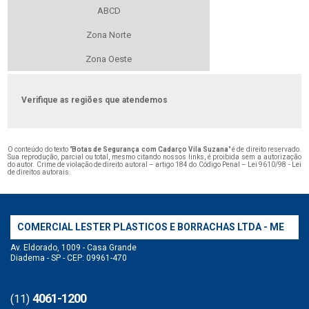
ABCD
Zona Norte
Zona Oeste
Verifique as regiões que atendemos
O conteúdo do texto "
Botas de Segurança com Cadarço Vila Suzana
" é de direito reservado.
Sua reprodução, parcial ou total, mesmo citando nossos links, é proibida sem a autorização
do autor. Crime de violação de direito autoral – artigo 184 do Código Penal –
Lei 9610/98 - Lei
de direitos autorais
.
COMERCIAL LESTER PLASTICOS E BORRACHAS LTDA - ME
Av. Eldorado, 1009 - Casa Grande
Diadema - SP - CEP: 09961-470
4061-1200
(11)