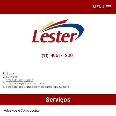
MENU
4061-1200
(11)
Home
Serviços
botas de segurança
bota de segurança cano curto
botas de segurança com cadarço Vila Suzana
Serviços
Adesivos e Colas Loctite