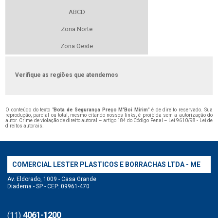
ABCD
Zona Norte
Zona Oeste
Verifique as regiões que atendemos
O conteúdo do texto "
Bota de Segurança Preço M'Boi Mirim
" é de direito reservado. Sua
reprodução, parcial ou total, mesmo citando nossos links, é proibida sem a autorização do
autor. Crime de violação de direito autoral – artigo 184 do Código Penal –
Lei 9610/98 - Lei de
direitos autorais
.
COMERCIAL LESTER PLASTICOS E BORRACHAS LTDA - ME
Av. Eldorado, 1009 - Casa Grande
Diadema - SP - CEP: 09961-470
4061-1200
(11)