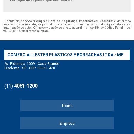
O conteúdo do texto "
Comprar Bota de Segurança Impermeável Pedreira
" é de direito
reservado. Sua reprodução, parcial ou total, mesmo citando nossos links, é proibida sem a
autorização do autor. Crime de violação de direito autoral – artigo 184 do Código Penal –
Lei
9610/98 - Lei de direitos autorais
.
COMERCIAL LESTER PLASTICOS E BORRACHAS LTDA - ME
Av. Eldorado, 1009 - Casa Grande
Diadema - SP - CEP: 09961-470
4061-1200
(11)
Home
Empresa