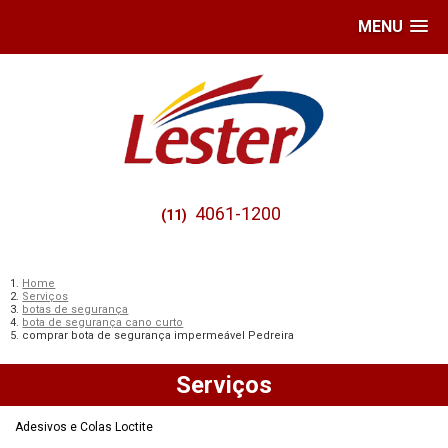
MENU
4061-1200
(11)
Home
Serviços
botas de segurança
bota de segurança cano curto
comprar bota de segurança impermeável Pedreira
Serviços
Adesivos e Colas Loctite