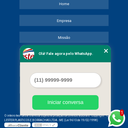
Home
Empresa
Missão
Olá! Fale agora pelo WhatsApp.
Serviços
Contato
Mapa do site
Iniciar conversa
1
©
O inteiro teor deste site está sujeito à proteção de direitos autorais. Copyright
COMERCIAL
LESTER PLASTICOS E BORRACHAS LTDA - ME (Lei 9610 de 19/02/1998)