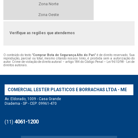
Zona Norte
Zona Oeste
Verifique as regiões que atendemos
O conteúdo do texto "
Comprar Bota de Segurança Alto do Pari
" é de direito reservado. Sua
reprodução, parcial ou total, mesmo citando nossos links, é proibida sem a autorização do
autor. Crime de violação de direito autoral – artigo 184 do Código Penal –
Lei 9610/98 - Lei de
direitos autorais
.
COMERCIAL LESTER PLASTICOS E BORRACHAS LTDA - ME
Av. Eldorado, 1009 - Casa Grande
Diadema - SP - CEP: 09961-470
4061-1200
(11)