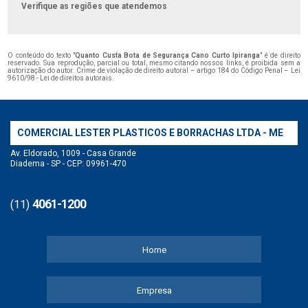
Verifique as regiões que atendemos
O conteúdo do texto "
Quanto Custa Bota de Segurança Cano Curto Ipiranga
" é de direito
reservado. Sua reprodução, parcial ou total, mesmo citando nossos links, é proibida sem a
autorização do autor. Crime de violação de direito autoral – artigo 184 do Código Penal –
Lei
9610/98 - Lei de direitos autorais
.
COMERCIAL LESTER PLASTICOS E BORRACHAS LTDA - ME
Av. Eldorado, 1009 - Casa Grande
Diadema - SP - CEP: 09961-470
4061-1200
(11)
Home
Empresa