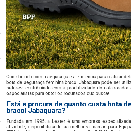
Contribuindo com a segurança e a eficiência para realizar de
bota de segurança feminina bracol Jabaquara pode ser utili
setores, contribuindo com a produtividade do colaborador
especialistas para obter os resultados que busca!
Está a procura de quanto custa bota d
bracol Jabaquara?
Fundada em 1995, a Lester é uma empresa especializada
atividade, disponibilizando as melhores marcas para Equi