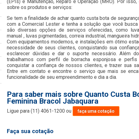
(EPIs) e Manutenção, Reparo e Operação (MRO). Por isso, 
sobre os produtos e serviços:
Se tem a finalidade de achar quanto custa bota de seguranç
com a Comercial Lester e tenha a solução que você busca 
são diversas opções de serviços oferecidas, como luva 
manual , luvas pigmentadas, correia industrial, mangueira hid
Com equipamentos modernos, e instalações em ótimo estad
necessidade de seus clientes, conquistando sua confianç
esclarecer dúvidas e dar o suporte necessário. Além d
trabalhamos com perfil de borracha esponjosa e perfi
conquistar a confiança de nossos clientes, e trazer sua s
Entre em contato e encontre o serviço que mais se enc
funcionalidade de seu empreendimento e dia a dia.
Para saber mais sobre Quanto Custa B
Feminina Bracol Jabaquara
Ligue para
(11) 4061-1200
ou
faça uma cotação
Faça sua cotação