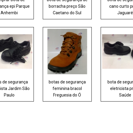
ança epi Parque
borracha preço São
cano curto p
Anhembi
Caetano do Sul
Jaguaré
s de segurança
botas de segurança
bota de segu
cista Jardim São
feminina bracol
eletricista 
Paulo
Freguesia do Ó
Saúde