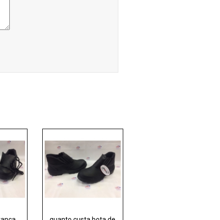
rança
quanto custa bota de