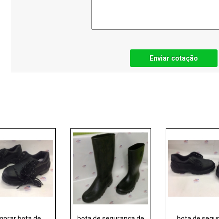
Enviar cotação
prar bota de
bota de segurança de
bota de segu