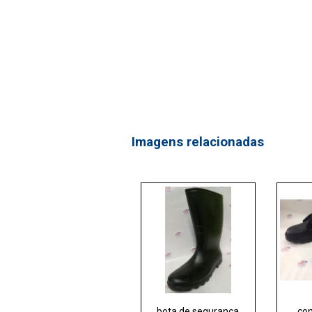
Imagens relacionadas
bota de segurança
com