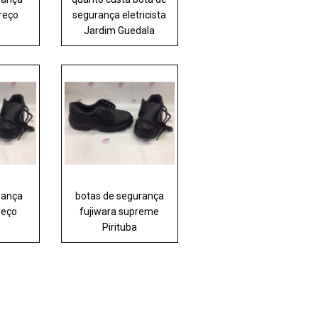
reço
segurança eletricista
Jardim Guedala
rança
botas de segurança
preço
fujiwara supreme
Pirituba