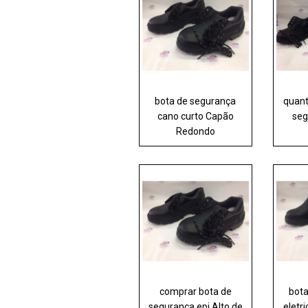
bota de segurança
quant
cano curto Capão
seg
Redondo
comprar bota de
bot
segurança epi Alto de
eletri