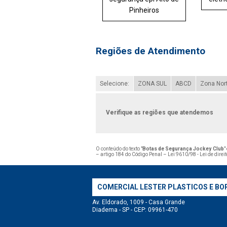
Pinheiros
Regiões de Atendimento
Selecione:
ZONA SUL
ABCD
Zona Nor
Verifique as regiões que atendemos
O conteúdo do texto "
Botas de Segurança Jockey Club
"
– artigo 184 do Código Penal –
Lei 9610/98 - Lei de direi
COMERCIAL LESTER PLASTICOS E BO
Av. Eldorado, 1009 - Casa Grande
Diadema - SP - CEP: 09961-470