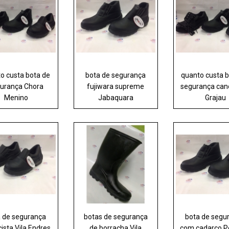
o custa bota de
bota de segurança
quanto custa 
urança Chora
fujiwara supreme
segurança can
Menino
Jabaquara
Grajau
a de segurança
botas de segurança
bota de segu
cista Vila Endres
de borracha Vila
com cadarço P