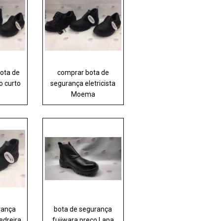
bota de
comprar bota de
o curto
segurança eletricista
Moema
rança
bota de segurança
edreira
fujiwara preço Lapa