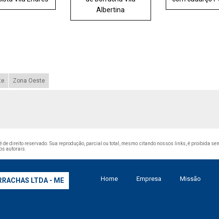
Albertina
te
Zona Oeste
 é de direito reservado. Sua reprodução, parcial ou total, mesmo citando nossos links, é proibida se
tos autorais
.
Home
Empresa
Missão
RRACHAS LTDA - ME