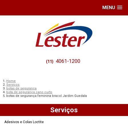
MENU
4061-1200
(11)
Home
Serviços
botas de segurança
bota de segurança cano curto
botas de segurança feminina bracol Jardim Guedala
Serviços
Adesivos e Colas Loctite