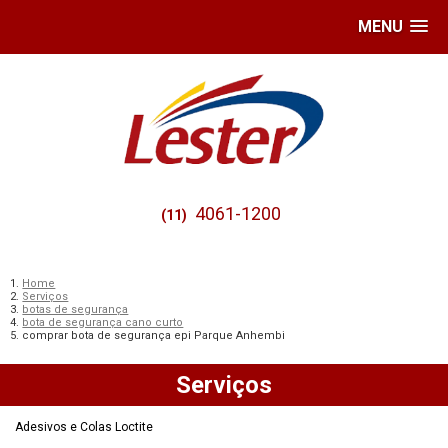
MENU
4061-1200
(11)
Home
Serviços
botas de segurança
bota de segurança cano curto
comprar bota de segurança epi Parque Anhembi
Serviços
Adesivos e Colas Loctite