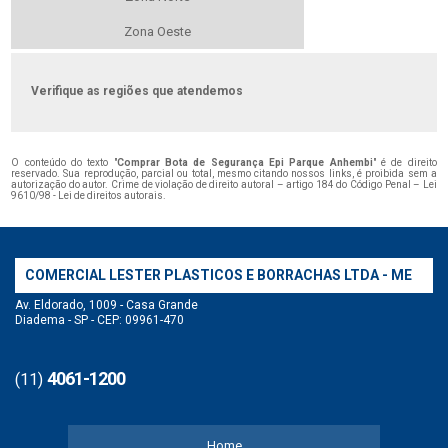
Zona Oeste
Verifique as regiões que atendemos
O conteúdo do texto "
Comprar Bota de Segurança Epi Parque Anhembi
" é de direito
reservado. Sua reprodução, parcial ou total, mesmo citando nossos links, é proibida sem a
autorização do autor. Crime de violação de direito autoral – artigo 184 do Código Penal –
Lei
9610/98 - Lei de direitos autorais
.
COMERCIAL LESTER PLASTICOS E BORRACHAS LTDA - ME
Av. Eldorado, 1009 - Casa Grande
Diadema - SP - CEP: 09961-470
4061-1200
(11)
Home