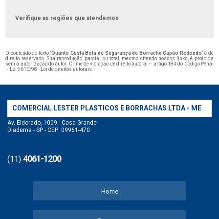
Verifique as regiões que atendemos
O conteúdo do texto "
Quanto Custa Bota de Segurança de Borracha Capão Redondo
" é de
direito reservado. Sua reprodução, parcial ou total, mesmo citando nossos links, é proibida
sem a autorização do autor. Crime de violação de direito autoral – artigo 184 do Código Penal
–
Lei 9610/98 - Lei de direitos autorais
.
COMERCIAL LESTER PLASTICOS E BORRACHAS LTDA - ME
Av. Eldorado, 1009 - Casa Grande
Diadema - SP - CEP: 09961-470
4061-1200
(11)
Home