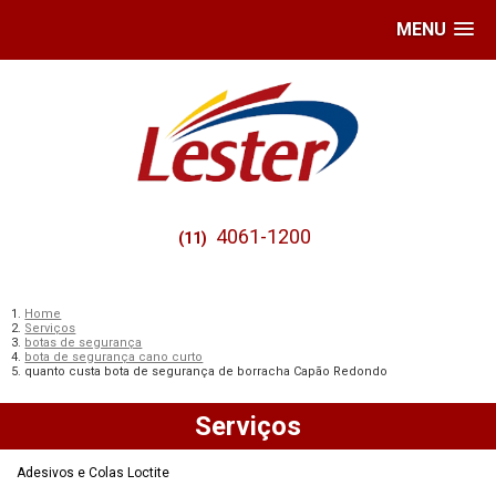
MENU
4061-1200
(11)
Home
Serviços
botas de segurança
bota de segurança cano curto
quanto custa bota de segurança de borracha Capão Redondo
Serviços
Adesivos e Colas Loctite