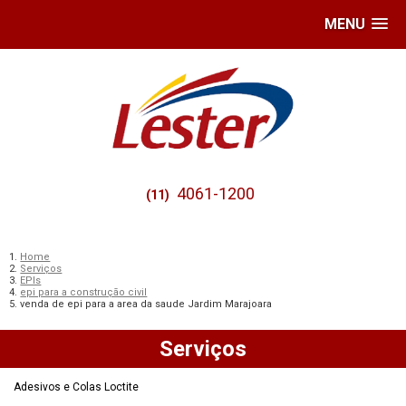
MENU
4061-1200
(11)
Home
Serviços
EPIs
epi para a construção civil
venda de epi para a area da saude Jardim Marajoara
Serviços
Adesivos e Colas Loctite