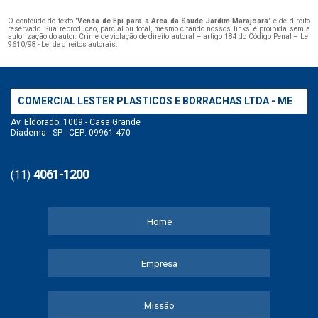
O conteúdo do texto "
Venda de Epi para a Area da Saude Jardim Marajoara
" é de direito
reservado. Sua reprodução, parcial ou total, mesmo citando nossos links, é proibida sem a
autorização do autor. Crime de violação de direito autoral – artigo 184 do Código Penal –
Lei
9610/98 - Lei de direitos autorais
.
COMERCIAL LESTER PLASTICOS E BORRACHAS LTDA - ME
Av. Eldorado, 1009 - Casa Grande
Diadema - SP - CEP: 09961-470
4061-1200
(11)
Home
Empresa
Missão