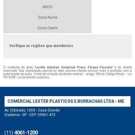
ABCD
Zona Norte
Zona Oeste
Verifique as regiões que atendemos
O conteúdo do texto "
Loctite Adesivo Universal Preço Parque Peruche
" é de direito
reservado. Sua reprodução, parcial ou total, mesmo citando nossos links, é proibida sem a
autorização do autor. Crime de violação de direito autoral – artigo 184 do Código Penal –
Lei
9610/98 - Lei de direitos autorais
.
COMERCIAL LESTER PLASTICOS E BORRACHAS LTDA - ME
Av. Eldorado, 1009 - Casa Grande
Diadema - SP - CEP: 09961-470
4061-1200
(11)