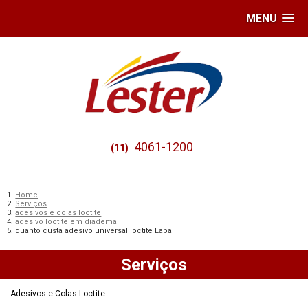
MENU
4061-1200
(11)
Home
Serviços
adesivos e colas loctite
adesivo loctite em diadema
quanto custa adesivo universal loctite Lapa
Serviços
Adesivos e Colas Loctite