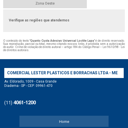
Zona Oeste
Verifique as regiões que atendemos
O conteúdo do texto "
Quanto Custa Adesivo Universal Loctite Lapa
" é de direito reservado.
Sua reprodução, parcial ou total, mesmo citando nossos links, é proibida sem a autorização
do autor. Crime de violação de direito autoral – artigo 184 do Código Penal –
Lei 9610/98 - Lei
de direitos autorais
.
COMERCIAL LESTER PLASTICOS E BORRACHAS LTDA - ME
Av. Eldorado, 1009 - Casa Grande
Diadema - SP - CEP: 09961-470
4061-1200
(11)
Home