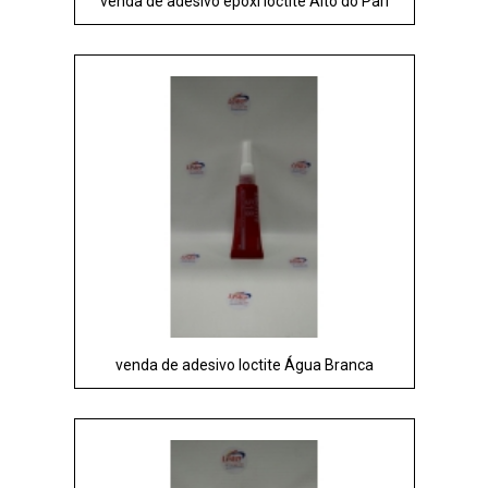
venda de adesivo epóxi loctite Alto do Pari
venda de adesivo loctite Água Branca