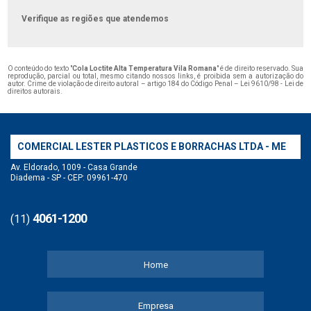
Verifique as regiões que atendemos
O conteúdo do texto "
Cola Loctite Alta Temperatura Vila Romana
" é de direito reservado. Sua
reprodução, parcial ou total, mesmo citando nossos links, é proibida sem a autorização do
autor. Crime de violação de direito autoral – artigo 184 do Código Penal –
Lei 9610/98 - Lei de
direitos autorais
.
COMERCIAL LESTER PLASTICOS E BORRACHAS LTDA - ME
Av. Eldorado, 1009 - Casa Grande
Diadema - SP - CEP: 09961-470
4061-1200
(11)
Home
Empresa