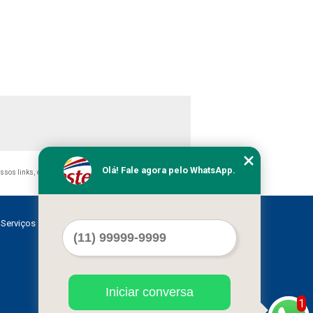
Olá! Fale agora pelo WhatsApp.
ossos links, é proibida sem a autorização do autor. Crime de
Serviços
Contato
Mapa do site
Iniciar conversa
1