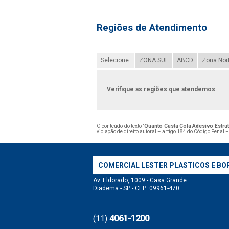
Regiões de Atendimento
Selecione:
ZONA SUL
ABCD
Zona Nor
Verifique as regiões que atendemos
O conteúdo do texto "
Quanto Custa Cola Adesivo Estrutu
violação de direito autoral – artigo 184 do Código Penal 
COMERCIAL LESTER PLASTICOS E BO
Av. Eldorado, 1009 - Casa Grande
Diadema - SP - CEP: 09961-470
4061-1200
(11)