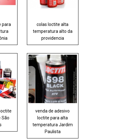
e para
colas loctite alta
atura
temperatura alto da
ônia
providencia
loctite
venda de adesivo
e São
loctite para alta
s
temperatura Jardim
Paulista