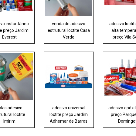
ivo instantâneo
venda de adesivo
adesivo loctit
te preço Jardim
estrutural loctite Casa
alta temper
Everest
Verde
preço Vila S
olas adesivo
adesivo universal
adesivo epóxi 
rutural loctite
loctite preço Jardim
preço Parqu
Imirim
Adhemar de Barros
Domingo