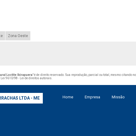
te
Zona Oeste
ral Loctite Ibirapuera
" é de direito reservado. Sua reprodução, parcial ou total, mesmo citando n
–
Lei 9610/98 - Lei de direitos autorais
.
Home
Empresa
Missão
RRACHAS LTDA - ME