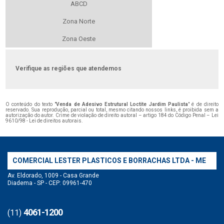
ABCD
Zona Norte
Zona Oeste
Verifique as regiões que atendemos
O conteúdo do texto "
Venda de Adesivo Estrutural Loctite Jardim Paulista
" é de direito
reservado. Sua reprodução, parcial ou total, mesmo citando nossos links, é proibida sem a
autorização do autor. Crime de violação de direito autoral – artigo 184 do Código Penal –
Lei
9610/98 - Lei de direitos autorais
.
COMERCIAL LESTER PLASTICOS E BORRACHAS LTDA - ME
Av. Eldorado, 1009 - Casa Grande
Diadema - SP - CEP: 09961-470
4061-1200
(11)