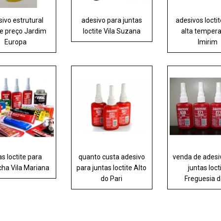
ivo estrutural
adesivo para juntas
adesivos locti
te preço Jardim
loctite Vila Suzana
alta temper
Europa
Imirim
as loctite para
quanto custa adesivo
venda de adesi
cha Vila Mariana
para juntas loctite Alto
juntas loct
do Pari
Freguesia 