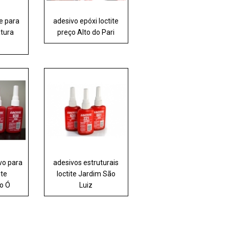
te para
adesivo epóxi loctite
atura
preço Alto do Pari
vo para
adesivos estruturais
ite
loctite Jardim São
do Ó
Luiz