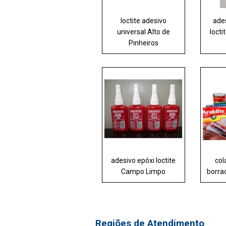
loctite adesivo
ades
universal Alto de
locti
Pinheiros
adesivo epóxi loctite
col
Campo Limpo
borra
Regiões de Atendimento