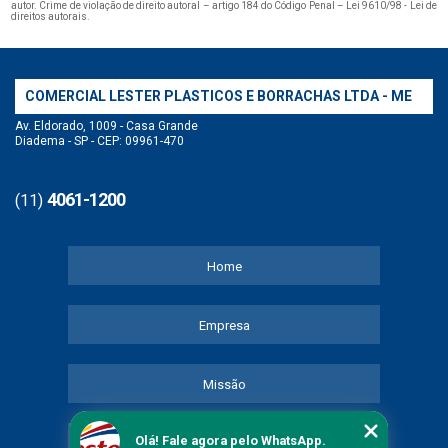
autor. Crime de violação de direito autoral – artigo 184 do Código Penal –
Lei 9610/98 - Lei de
direitos autorais
.
COMERCIAL LESTER PLASTICOS E BORRACHAS LTDA - ME
Av. Eldorado, 1009 - Casa Grande
Diadema - SP - CEP: 09961-470
4061-1200
(11)
Home
Empresa
Missão
Olá! Fale agora pelo WhatsApp.
Serviços