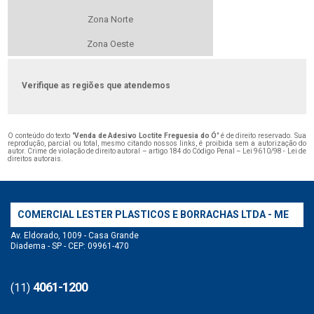
Zona Norte
Zona Oeste
Verifique as regiões que atendemos
O conteúdo do texto "
Venda de Adesivo Loctite Freguesia do Ó
" é de direito reservado. Sua
reprodução, parcial ou total, mesmo citando nossos links, é proibida sem a autorização do
autor. Crime de violação de direito autoral – artigo 184 do Código Penal –
Lei 9610/98 - Lei de
direitos autorais
.
COMERCIAL LESTER PLASTICOS E BORRACHAS LTDA - ME
Av. Eldorado, 1009 - Casa Grande
Diadema - SP - CEP: 09961-470
4061-1200
(11)