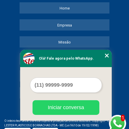
Home
Empresa
Missão
Olá! Fale agora pelo WhatsApp.
Serviços
Contato
Mapa do site
Iniciar conversa
1
©
O inteiro teor deste site está sujeito à proteção de direitos autorais. Copyright
COMERCIAL
LESTER PLASTICOS E BORRACHAS LTDA - ME (Lei 9610 de 19/02/1998)