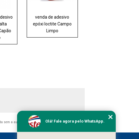
adesivo
venda de adesivo
alta
epóxi loctite Campo
Capão
Limpo
o
Olá! Fale agora pelo WhatsApp.
ida sem a autorização do autor. Crime de violação de direito