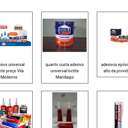
sivo universal
quanto custa adesivo
adesivos epóxi 
tite preço Vila
universal loctite
alto da provi
Medeiros
Mandaqui