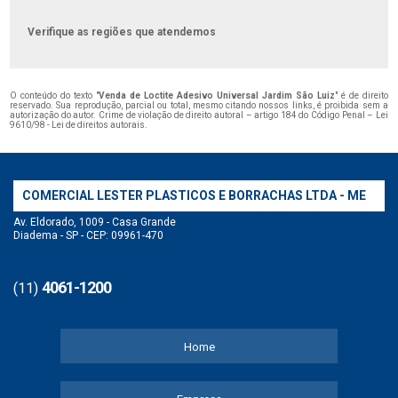
Verifique as regiões que atendemos
O conteúdo do texto "
Venda de Loctite Adesivo Universal Jardim São Luiz
" é de direito
reservado. Sua reprodução, parcial ou total, mesmo citando nossos links, é proibida sem a
autorização do autor. Crime de violação de direito autoral – artigo 184 do Código Penal –
Lei
9610/98 - Lei de direitos autorais
.
COMERCIAL LESTER PLASTICOS E BORRACHAS LTDA - ME
Av. Eldorado, 1009 - Casa Grande
Diadema - SP - CEP: 09961-470
4061-1200
(11)
Home