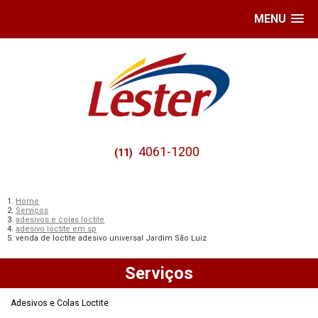
MENU
4061-1200
(11)
Home
Serviços
adesivos e colas loctite
adesivo loctite em sp
venda de loctite adesivo universal Jardim São Luiz
Serviços
Adesivos e Colas Loctite