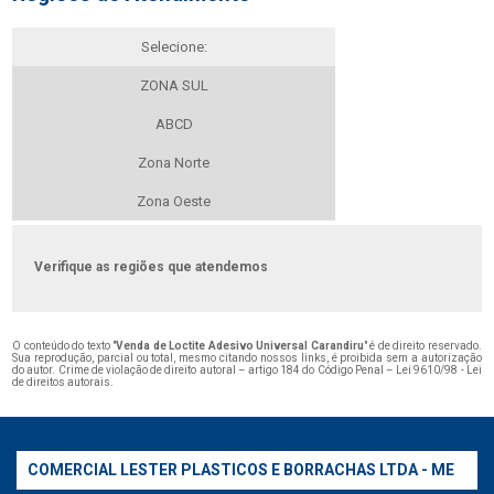
Selecione:
ZONA SUL
ABCD
Zona Norte
Zona Oeste
Verifique as regiões que atendemos
O conteúdo do texto "
Venda de Loctite Adesivo Universal Carandiru
" é de direito reservado.
Sua reprodução, parcial ou total, mesmo citando nossos links, é proibida sem a autorização
do autor. Crime de violação de direito autoral – artigo 184 do Código Penal –
Lei 9610/98 - Lei
de direitos autorais
.
COMERCIAL LESTER PLASTICOS E BORRACHAS LTDA - ME