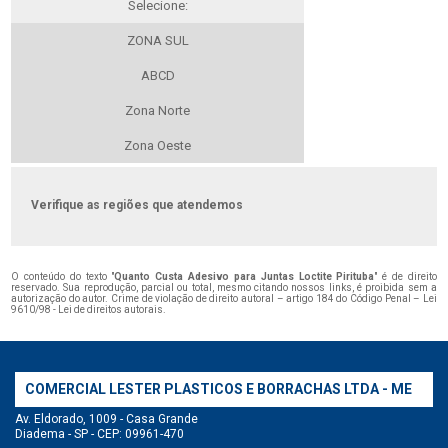
Selecione:
ZONA SUL
ABCD
Zona Norte
Zona Oeste
Verifique as regiões que atendemos
O conteúdo do texto "
Quanto Custa Adesivo para Juntas Loctite Pirituba
" é de direito
reservado. Sua reprodução, parcial ou total, mesmo citando nossos links, é proibida sem a
autorização do autor. Crime de violação de direito autoral – artigo 184 do Código Penal –
Lei
9610/98 - Lei de direitos autorais
.
COMERCIAL LESTER PLASTICOS E BORRACHAS LTDA - ME
Av. Eldorado, 1009 - Casa Grande
Diadema - SP - CEP: 09961-470