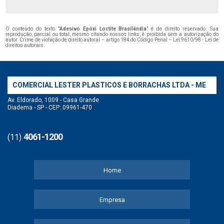
O conteúdo do texto "
Adesivo Epóxi Loctite Brasilândia
" é de direito reservado. Sua
reprodução, parcial ou total, mesmo citando nossos links, é proibida sem a autorização do
autor. Crime de violação de direito autoral – artigo 184 do Código Penal –
Lei 9610/98 - Lei de
direitos autorais
.
COMERCIAL LESTER PLASTICOS E BORRACHAS LTDA - ME
Av. Eldorado, 1009 - Casa Grande
Diadema - SP - CEP: 09961-470
4061-1200
(11)
Home
Empresa