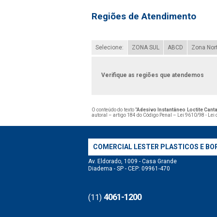
Regiões de Atendimento
Selecione:
ZONA SUL
ABCD
Zona Nor
Verifique as regiões que atendemos
O conteúdo do texto "
Adesivo Instantâneo Loctite Canta
autoral – artigo 184 do Código Penal –
Lei 9610/98 - Lei 
COMERCIAL LESTER PLASTICOS E BO
Av. Eldorado, 1009 - Casa Grande
Diadema - SP - CEP: 09961-470
4061-1200
(11)