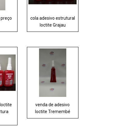
e preço
cola adesivo estrutural
loctite Grajau
loctite
venda de adesivo
atura
loctite Tremembé