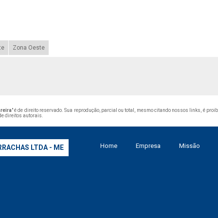
te
Zona Oeste
reira
" é de direito reservado. Sua reprodução, parcial ou total, mesmo citando nossos links, é proi
de direitos autorais
.
Home
Empresa
Missão
RRACHAS LTDA - ME