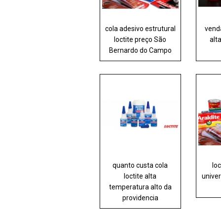
cola adesivo estrutural
venda
loctite preço São
alt
Bernardo do Campo
quanto custa cola
lo
loctite alta
unive
temperatura alto da
providencia