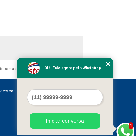
Olá! Fale agora pelo WhatsApp.
bida sem a autorização do autor. Crime de violação de direito
Serviços
Contato
Mapa do site
Iniciar conversa
1