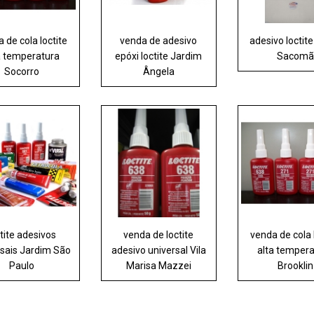
 de cola loctite
venda de adesivo
adesivo loctit
a temperatura
epóxi loctite Jardim
Sacomã
Socorro
Ângela
ctite adesivos
venda de loctite
venda de cola 
rsais Jardim São
adesivo universal Vila
alta temper
Paulo
Marisa Mazzei
Brooklin