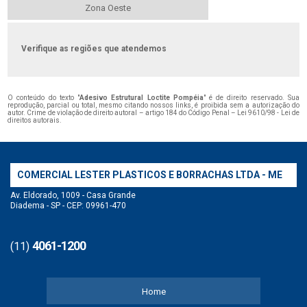
Zona Oeste
Verifique as regiões que atendemos
O conteúdo do texto "
Adesivo Estrutural Loctite Pompéia
" é de direito reservado. Sua
reprodução, parcial ou total, mesmo citando nossos links, é proibida sem a autorização do
autor. Crime de violação de direito autoral – artigo 184 do Código Penal –
Lei 9610/98 - Lei de
direitos autorais
.
COMERCIAL LESTER PLASTICOS E BORRACHAS LTDA - ME
Av. Eldorado, 1009 - Casa Grande
Diadema - SP - CEP: 09961-470
4061-1200
(11)
Home