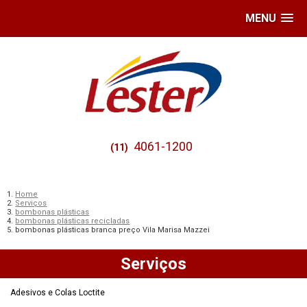
MENU
4061-1200
(11)
Home
Serviços
bombonas plásticas
bombonas plásticas recicladas
bombonas plásticas branca preço Vila Marisa Mazzei
Serviços
Adesivos e Colas Loctite