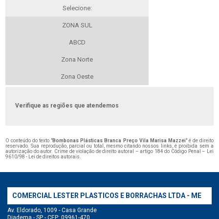
Selecione:
ZONA SUL
ABCD
Zona Norte
Zona Oeste
Verifique as regiões que atendemos
O conteúdo do texto "
Bombonas Plásticas Branca Preço Vila Marisa Mazzei
" é de direito
reservado. Sua reprodução, parcial ou total, mesmo citando nossos links, é proibida sem a
autorização do autor. Crime de violação de direito autoral – artigo 184 do Código Penal –
Lei
9610/98 - Lei de direitos autorais
.
COMERCIAL LESTER PLASTICOS E BORRACHAS LTDA - ME
Av. Eldorado, 1009 - Casa Grande
Diadema - SP - CEP: 09961-470