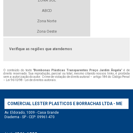
ZONA SUL
ABCD
Zona Norte
Zona Oeste
Verifique as regiões que atendemos
O conteúdo do texto "
Bombonas Plásticas Transparentes Preço Jardim Ângela
" é de
direito reservado. Sua reprodução, parcial ou total, mesmo citando nossos links, é proibida
sem a autorização do autor. Crime de violação de direito autoral – artigo 184 do Código Penal
–
Lei 9610/98 - Lei de direitos autorais
.
COMERCIAL LESTER PLASTICOS E BORRACHAS LTDA - ME
Av. Eldorado, 1009 - Casa Grande
Diadema - SP - CEP: 09961-470