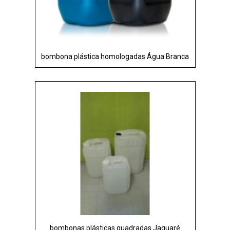
bombona plástica homologadas Água Branca
bombonas plásticas quadradas Jaguaré