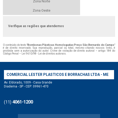
Zona Norte
Zona Oeste
Verifique as regiões que atendemos
O conteúdo do texto "
Bombonas Plásticas Homologadas Preço São Bernardo do Campo
"
é de direito reservado. Sua reprodução, parcial ou total, mesmo citando nossos links, é
proibida sem a autorização do autor. Crime de violação de direito autoral – artigo 184 do
Código Penal –
Lei 9610/98 - Lei de direitos autorais
.
COMERCIAL LESTER PLASTICOS E BORRACHAS LTDA - ME
Av. Eldorado, 1009 - Casa Grande
Diadema - SP - CEP: 09961-470
4061-1200
(11)