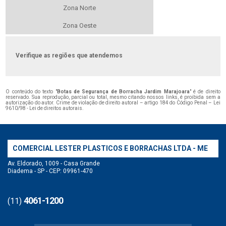
Zona Norte
Zona Oeste
Verifique as regiões que atendemos
O conteúdo do texto "
Botas de Segurança de Borracha Jardim Marajoara
" é de direito
reservado. Sua reprodução, parcial ou total, mesmo citando nossos links, é proibida sem a
autorização do autor. Crime de violação de direito autoral – artigo 184 do Código Penal –
Lei
9610/98 - Lei de direitos autorais
.
COMERCIAL LESTER PLASTICOS E BORRACHAS LTDA - ME
Av. Eldorado, 1009 - Casa Grande
Diadema - SP - CEP: 09961-470
4061-1200
(11)