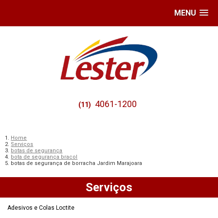
MENU
4061-1200
(11)
Home
Serviços
botas de segurança
bota de segurança bracol
botas de segurança de borracha Jardim Marajoara
Serviços
Adesivos e Colas Loctite