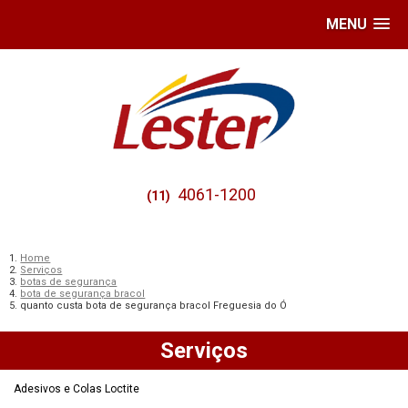
MENU
4061-1200
(11)
Home
Serviços
botas de segurança
bota de segurança bracol
quanto custa bota de segurança bracol Freguesia do Ó
Serviços
Adesivos e Colas Loctite