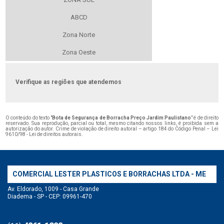
ABCD
Zona Norte
Zona Oeste
Verifique as regiões que atendemos
O conteúdo do texto "
Bota de Segurança de Borracha Preço Jardim Paulistano
" é de direito
reservado. Sua reprodução, parcial ou total, mesmo citando nossos links, é proibida sem a
autorização do autor. Crime de violação de direito autoral – artigo 184 do Código Penal –
Lei
9610/98 - Lei de direitos autorais
.
COMERCIAL LESTER PLASTICOS E BORRACHAS LTDA - ME
Av. Eldorado, 1009 - Casa Grande
Diadema - SP - CEP: 09961-470