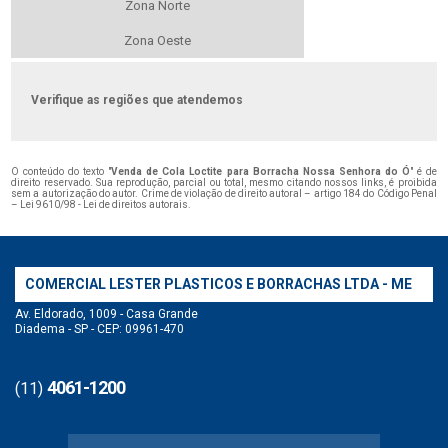
Zona Norte
Zona Oeste
Verifique as regiões que atendemos
O conteúdo do texto "
Venda de Cola Loctite para Borracha Nossa Senhora do Ó
" é de
direito reservado. Sua reprodução, parcial ou total, mesmo citando nossos links, é proibida
sem a autorização do autor. Crime de violação de direito autoral – artigo 184 do Código Penal
–
Lei 9610/98 - Lei de direitos autorais
.
COMERCIAL LESTER PLASTICOS E BORRACHAS LTDA - ME
Av. Eldorado, 1009 - Casa Grande
Diadema - SP - CEP: 09961-470
4061-1200
(11)