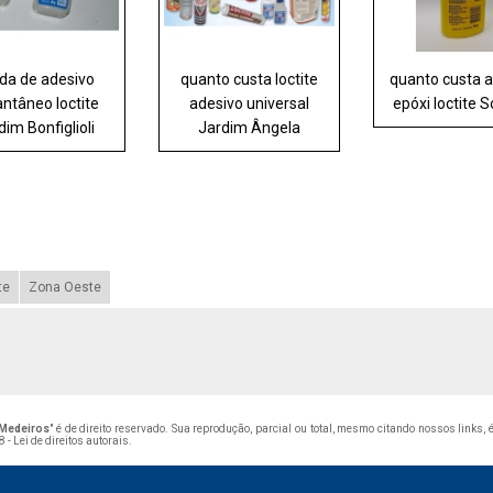
da de adesivo
quanto custa loctite
quanto custa 
antâneo loctite
adesivo universal
epóxi loctite 
dim Bonfiglioli
Jardim Ângela
te
Zona Oeste
 Medeiros
" é de direito reservado. Sua reprodução, parcial ou total, mesmo citando nossos links,
 - Lei de direitos autorais
.