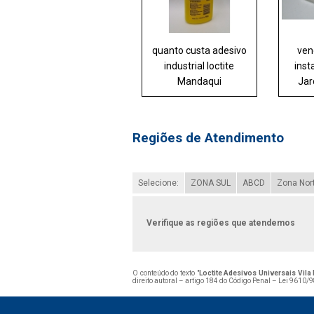
quanto custa adesivo
ven
industrial loctite
inst
Mandaqui
Jar
Regiões de Atendimento
Selecione:
ZONA SUL
ABCD
Zona Nor
Verifique as regiões que atendemos
O conteúdo do texto "
Loctite Adesivos Universais Vila
direito autoral – artigo 184 do Código Penal –
Lei 9610/98