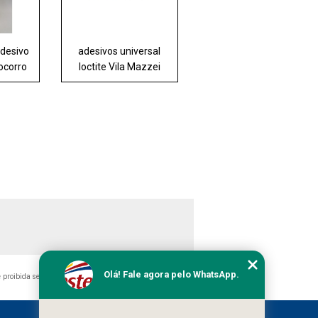
adesivo
adesivos universal
Socorro
loctite Vila Mazzei
Olá! Fale agora pelo WhatsApp.
 é proibida sem a autorização do autor. Crime de violação de