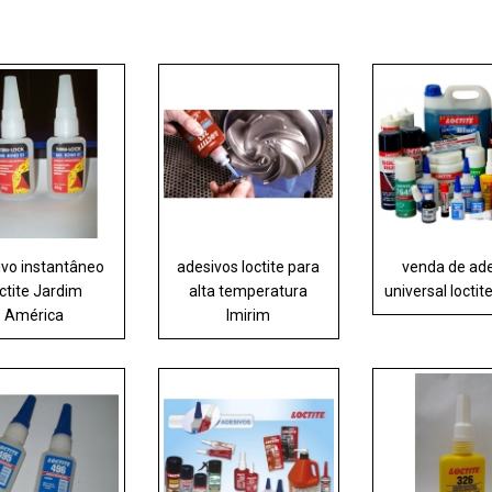
ivo instantâneo
adesivos loctite para
venda de ad
octite Jardim
alta temperatura
universal locti
América
Imirim