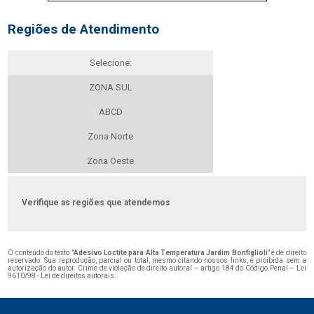
Regiões de Atendimento
Selecione:
ZONA SUL
ABCD
Zona Norte
Zona Oeste
Verifique as regiões que atendemos
O conteúdo do texto "
Adesivo Loctite para Alta Temperatura Jardim Bonfiglioli
" é de direito
reservado. Sua reprodução, parcial ou total, mesmo citando nossos links, é proibida sem a
autorização do autor. Crime de violação de direito autoral – artigo 184 do Código Penal –
Lei
9610/98 - Lei de direitos autorais
.