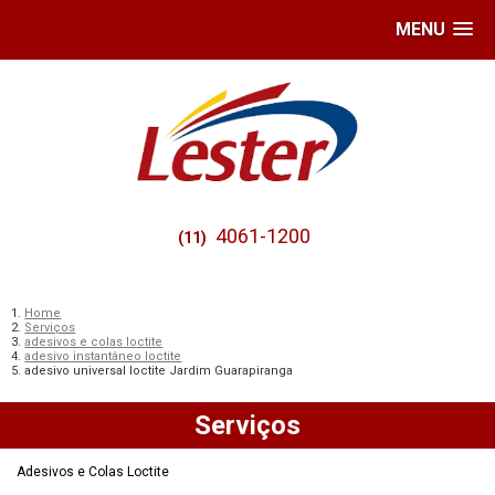
MENU
4061-1200
(11)
Home
Serviços
adesivos e colas loctite
adesivo instantâneo loctite
adesivo universal loctite Jardim Guarapiranga
Serviços
Adesivos e Colas Loctite