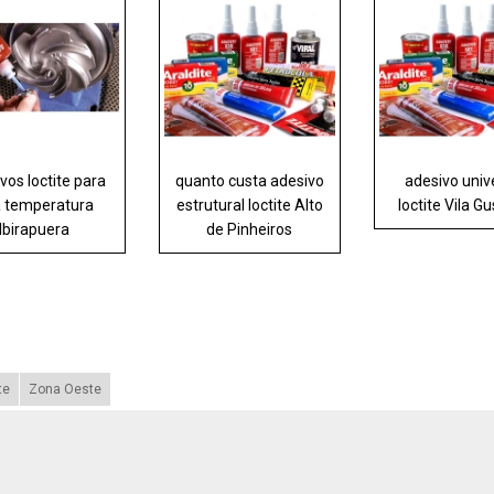
vos loctite para
quanto custa adesivo
adesivo univ
a temperatura
estrutural loctite Alto
loctite Vila G
Ibirapuera
de Pinheiros
te
Zona Oeste