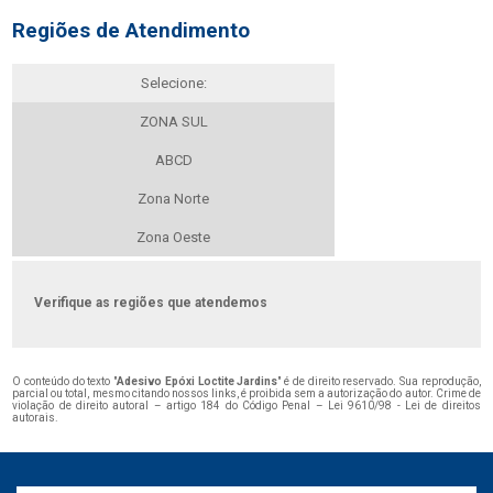
Regiões de Atendimento
Selecione:
ZONA SUL
ABCD
Zona Norte
Zona Oeste
Verifique as regiões que atendemos
O conteúdo do texto "
Adesivo Epóxi Loctite Jardins
" é de direito reservado. Sua reprodução,
parcial ou total, mesmo citando nossos links, é proibida sem a autorização do autor. Crime de
violação de direito autoral – artigo 184 do Código Penal –
Lei 9610/98 - Lei de direitos
autorais
.