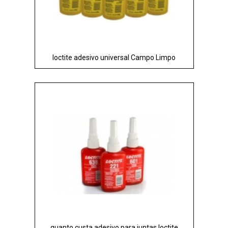
loctite adesivo universal Campo Limpo
quanto custa adesivo para juntas loctite