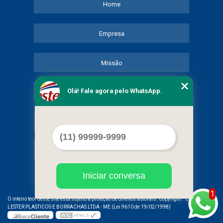
Home
Empresa
Missão
Olá! Fale agora pelo WhatsApp.
Serviços
Contato
Mapa do site
Iniciar conversa
1
©
O inteiro teor deste site está sujeito à proteção de direitos autorais. Copyright
COMERCIAL
LESTER PLASTICOS E BORRACHAS LTDA - ME (Lei 9610 de 19/02/1998)