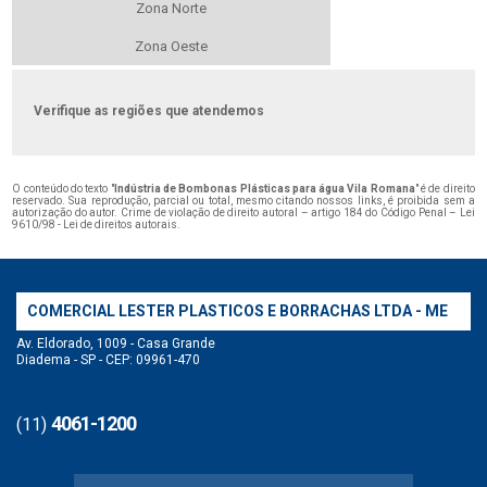
Zona Norte
Zona Oeste
Verifique as regiões que atendemos
O conteúdo do texto "
Indústria de Bombonas Plásticas para água Vila Romana
" é de direito
reservado. Sua reprodução, parcial ou total, mesmo citando nossos links, é proibida sem a
autorização do autor. Crime de violação de direito autoral – artigo 184 do Código Penal –
Lei
9610/98 - Lei de direitos autorais
.
COMERCIAL LESTER PLASTICOS E BORRACHAS LTDA - ME
Av. Eldorado, 1009 - Casa Grande
Diadema - SP - CEP: 09961-470
4061-1200
(11)