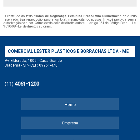
O conteúdo do texto "
Botas de Segurança Feminina Bracol Vila Guilherme
" é de direito
reservado. Sua reprodução, parcial ou total, mesmo citando nossos links, é proibida sem a
autorização do autor. Crime de violação de direito autoral – artigo 184 do Código Penal –
Lei
9610/98 - Lei de direitos autorais
.
COMERCIAL LESTER PLASTICOS E BORRACHAS LTDA - ME
Av. Eldorado, 1009 - Casa Grande
Diadema - SP - CEP: 09961-470
4061-1200
(11)
Home
Empresa