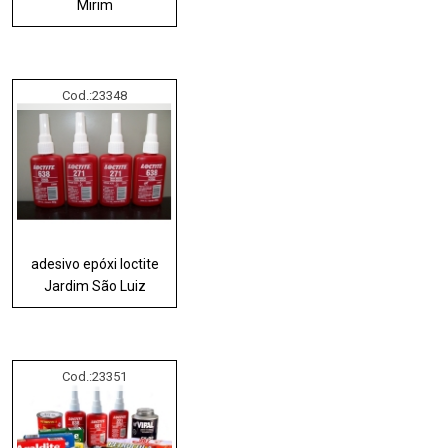
Mirim
Cod.:
23348
adesivo epóxi loctite
Jardim São Luiz
Cod.:
23351