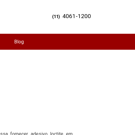
4061-1200
(11)
Blog
a fornecer adesivo loctite em