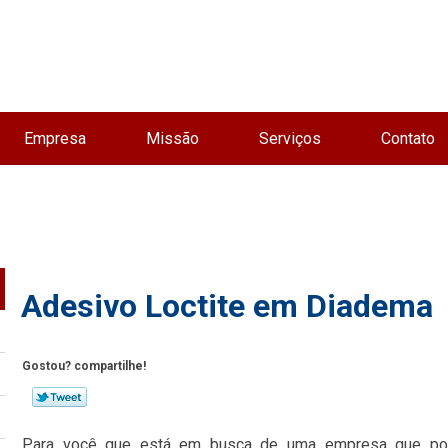
Empresa
Missão
Serviços
Contato
Adesivo Loctite em Diadema
Gostou? compartilhe!
Para você que está em busca de uma empresa que poss