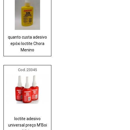
quanto custa adesivo
epóxi loctite Chora
Menino
Cod.:
23345
loctite adesivo
universal preço M'Boi