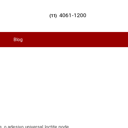
4061-1200
(11)
Blog
, o adesivo universal loctite pode